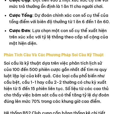
Cược Cặp
: Đặt tiền vào 2 mặt xúc xắc cụ thể với
mức trả thưởng ổn định là 1 ăn 11 cho người chơi.
Cược Tổng
: Dự đoán chính xác con số cụ thể của
tổng điểm với biên độ thưởng từ 1 ăn 6 đến 1 ăn 60.
Cược Đơn
: Lựa chọn một con số cụ thể xuất hiện
trên xúc xắc với tỷ lệ thắng theo cấp số cộng của
mặt hiện diện.
Phân Tích Cầu Và Các Phương Pháp Soi Cầu Kỹ Thuật
Soi cầu là kỹ thuật dựa trên việc phân tích lịch sử
của 100 đến 500 phiên cược gần nhất để tìm ra quy
luật lặp lại của kết quả. Các loại cầu phổ biến như
cầu bệt, cầu 1-1 hay cầu 2-2 thường có chu kỳ xuất
hiện từ 5 đến 15 phiên liên tục. Số liệu từ các cao thủ
cho thấy việc bám sát cầu có thể tăng tỷ lệ dự đoán
đúng lên mức 70% trong các khung giờ cao điểm.
Hệ thống B52 Club cung cấp bảng thống kê chi tiết