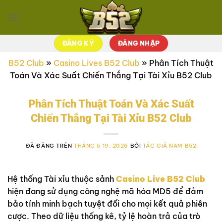
Chuyển
đến
nội
dung
ĐĂNG KÝ
ĐĂNG NHẬP
B52 Club
»
Casino Lives B52 Club
»
Phân Tích Thuật
Toán Và Xác Suất Chiến Thắng Tại Tài Xỉu B52 Club
Phân Tích Thuật Toán Và Xác Suất
Chiến Thắng Tại Tài Xỉu B52 Club
ĐÃ ĐĂNG TRÊN
THÁNG 5 19, 2026
BỞI
TÁC GIẢ NAM B52
Hệ thống Tài xỉu thuộc sảnh
Casino Live B52 Club
hiện đang sử dụng công nghệ mã hóa MD5 để đảm
bảo tính minh bạch tuyệt đối cho mọi kết quả phiên
cược. Theo dữ liệu thống kê, tỷ lệ hoàn trả của trò