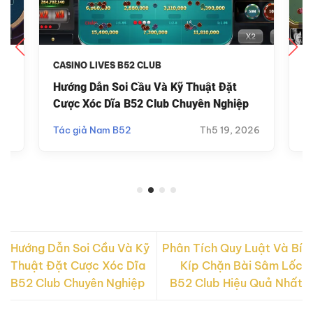
CASINO LIVES B52 CLUB
C
ơi
Hướng Dẫn Soi Cầu Và Kỹ Thuật Đặt
P
Cược Xóc Dĩa B52 Club Chuyên Nghiệp
C
26
Tác giả Nam B52
Th5 19, 2026
T
Hướng Dẫn Soi Cầu Và Kỹ
Phân Tích Quy Luật Và Bí
Thuật Đặt Cược Xóc Dĩa
Kíp Chặn Bài Sâm Lốc
B52 Club Chuyên Nghiệp
B52 Club Hiệu Quả Nhất