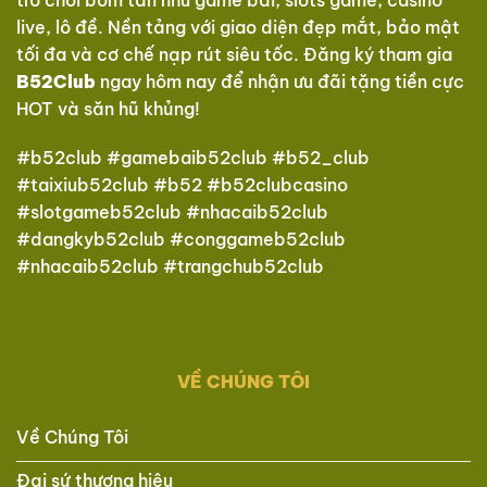
live, lô đề. Nền tảng với giao diện đẹp mắt, bảo mật
tối đa và cơ chế nạp rút siêu tốc. Đăng ký tham gia
B52Club
ngay hôm nay để nhận ưu đãi tặng tiền cực
HOT và săn hũ khủng!
#b52club #gamebaib52club #b52_club
#taixiub52club #b52 #b52clubcasino
#slotgameb52club #nhacaib52club
#dangkyb52club #conggameb52club
#nhacaib52club #trangchub52club
VỀ CHÚNG TÔI
Về Chúng Tôi
Đại sứ thương hiệu