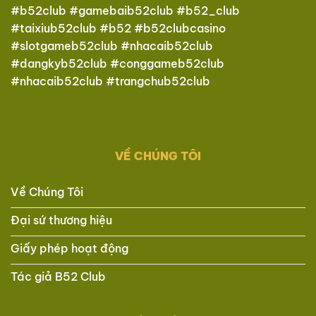
#b52club #gamebaib52club #b52_club
#taixiub52club #b52 #b52clubcasino
#slotgameb52club #nhacaib52club
#dangkyb52club #conggameb52club
#nhacaib52club #trangchub52club
VỀ CHÚNG TÔI
Về Chúng Tôi
Đại sứ thương hiệu
Giấy phép hoạt động
Tác giả B52 Club