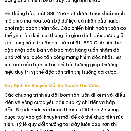
bằng phần mềm sẽ bị truy tố nghiêm khắc.
Hệ thống bảo mật SSL 256-bit được triển khai mạnh
mẽ giúp mã hóa toàn bộ dữ liệu cá nhân của người
chơi một cách thần tốc. Các chiến binh hoàn toàn có
thể yên tâm khi mọi thông tin giao dịch đều được giữ
kín trong hầm trú ẩn an toàn nhất. B52 Club liên tục
cập nhật các bản vá bảo mật hàng tuần nhằm đối
phó với mọi cuộc tấn công mạng hiểm độc nhất. Sự
an toàn của bạn là tôn chỉ tối thượng giúp thương
hiệu duy trì vị thế độc tôn trên thị trường cá cược.
Quy Định Về Khuyến Mãi Và Doanh Thu Cược
Các chương trình ưu đãi bom tấn luôn đi kèm với điều
kiện về vòng cược yêu cầu cực kỳ chi tiết và hấp
dẫn. Người chơi cần hoàn thành từ 10 đến 25 vòng
cược tùy vào gói khuyến mãi để có thể thực hiện rút
tiền. Tỷ lệ quy đổi thưởng tại đây luôn cao hơn thị