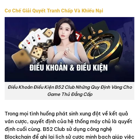
Cơ Chế Giải Quyết Tranh Chấp Và Khiếu Nại
Điều Khoản Điều Kiện B52 Club Những Quy Định Vàng Cho
Game Thủ Đẳng Cấp
Trong mọi tình huống phát sinh xung đột về kết quả
ván cược, quyết định của hệ thống máy chủ là quyết
định cuối cùng. B52 Club sử dụng công nghệ
Blockchain để ghi lại lịch sử cược minh bạch giúp việc