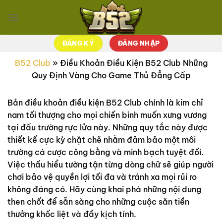
Chuyển
đến
nội
dung
ĐĂNG KÝ
ĐĂNG NHẬP
B52 Club
»
Điều Khoản Điều Kiện B52 Club Những
Quy Định Vàng Cho Game Thủ Đẳng Cấp
Bản điều khoản điều kiện B52 Club chính là kim chỉ
nam tối thượng cho mọi chiến binh muốn xưng vương
tại đấu trường rực lửa này. Những quy tắc này được
thiết kế cực kỳ chặt chẽ nhằm đảm bảo một môi
trường cá cược công bằng và minh bạch tuyệt đối.
Việc thấu hiểu tường tận từng dòng chữ sẽ giúp người
chơi bảo vệ quyền lợi tối đa và tránh xa mọi rủi ro
không đáng có. Hãy cùng khai phá những nội dung
then chốt để sẵn sàng cho những cuộc săn tiền
thưởng khốc liệt và đầy kịch tính.