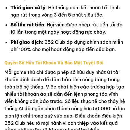
Thời gian xử lý
: Hệ thống cam kết hoàn tất lệnh
nạp rút trong vòng 3 đến 5 phút siêu tốc.
Số lần rút tiền
: Hội viên được phép rút tiền tối đa
10 lần trong một ngày hoạt động rực cháy.
Phí giao dịch
: B52 Club áp dụng chính sách miễn
phí 100% cho mọi hoạt động nạp tiền của bạn.
Quyền Sở Hữu Tài Khoản Và Bảo Mật Tuyệt Đối
Mỗi game thủ chỉ được phép sở hữu duy nhất 01 tài
khoản định danh để đảm bảo tính công bằng trong
toàn bộ hệ thống. Việc phát hiện các trường hợp tạo
nhiều tài khoản ảo sẽ dẫn đến lệnh phong tỏa vĩnh
viễn không cần báo trước. Số liệu thực tế cho thấy hệ
thống AI đã ngăn chặn thành công hơn 50.000 nỗ lực
gian lận chỉ trong quý vừa qua. Điều khoản điều kiện
B52 Club nêu rõ mọi hành vi can thiệp vào kết quả