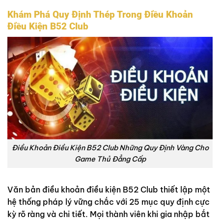
Khám Phá Quy Định Thép Trong Điều Khoản
Điều Kiện B52 Club
Điều Khoản Điều Kiện B52 Club Những Quy Định Vàng Cho
Game Thủ Đẳng Cấp
Văn bản điều khoản điều kiện B52 Club thiết lập một
hệ thống pháp lý vững chắc với 25 mục quy định cực
kỳ rõ ràng và chi tiết. Mọi thành viên khi gia nhập bắt