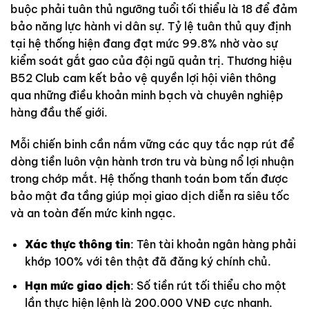
buộc phải tuân thủ ngưỡng tuổi tối thiểu là 18 để đảm
bảo năng lực hành vi dân sự. Tỷ lệ tuân thủ quy định
tại hệ thống hiện đang đạt mức 99.8% nhờ vào sự
kiểm soát gắt gao của đội ngũ quản trị. Thương hiệu
B52 Club cam kết bảo vệ quyền lợi hội viên thông
qua những điều khoản minh bạch và chuyên nghiệp
hàng đầu thế giới.
Mỗi chiến binh cần nắm vững các quy tắc nạp rút để
dòng tiền luôn vận hành trơn tru và bùng nổ lợi nhuận
trong chớp mắt. Hệ thống thanh toán bom tấn được
bảo mật đa tầng giúp mọi giao dịch diễn ra siêu tốc
và an toàn đến mức kinh ngạc.
Xác thực thông tin
: Tên tài khoản ngân hàng phải
khớp 100% với tên thật đã đăng ký chính chủ.
Hạn mức giao dịch
: Số tiền rút tối thiểu cho một
lần thực hiện lệnh là 200.000 VNĐ cực nhanh.