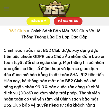
Chuyển
đến
nội
dung
ĐĂNG KÝ
ĐĂNG NHẬP
B52 Club
»
Chính Sách Bảo Mật B52 Club Và Hệ
Thống Tường Lửa Đa Lớp Cao Cấp
Chính sách bảo mật B52 Club được xây dựng dựa
trên tiêu chuẩn GDPR của Châu Âu nhằm đảm bảo an
toàn tuyệt đối cho người dùng. Mọi thông tin cá nhân
bao gồm họ tên, số điện thoại và lịch sử giao dịch
đều được mã hóa bằng thuật toán SHA-512 tiên tiến.
Hiện nay, hệ thống bảo mật của B52 Club có khả
năng ngăn chặn 99.9% các cuộc tấn công từ chối
dịch vụ (DDoS) và xâm nhập trái phép. Thành viên
hoàn toàn có thể yên tâm khi Chính sách bảo mật
B52 Club bảo vệ quyền riêng tư của khách hàng