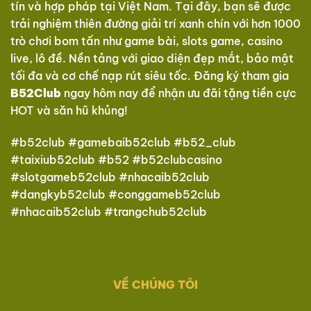
tín và hợp pháp tại Việt Nam. Tại đây, bạn sẽ được
trải nghiệm thiên đường giải trí xanh chín với hơn 1000
trò chơi bom tấn như game bài, slots game, casino
live, lô đề. Nền tảng với giao diện đẹp mắt, bảo mật
tối đa và cơ chế nạp rút siêu tốc. Đăng ký tham gia
B52Club
ngay hôm nay để nhận ưu đãi tặng tiền cực
HOT và săn hũ khủng!
#b52club #gamebaib52club #b52_club
#taixiub52club #b52 #b52clubcasino
#slotgameb52club #nhacaib52club
#dangkyb52club #conggameb52club
#nhacaib52club #trangchub52club
VỀ CHÚNG TÔI