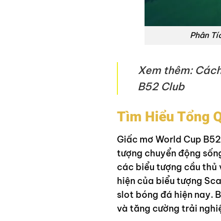
Phân Tí
Xem thêm:
Cách
B52 Club
Tìm Hiểu Tổng Q
Giấc mơ World Cup B52 
tượng chuyển động sống
các biểu tượng cầu thủ 
hiện của biểu tượng Sc
slot bóng đá hiện nay. 
và tăng cường trải nghiệ