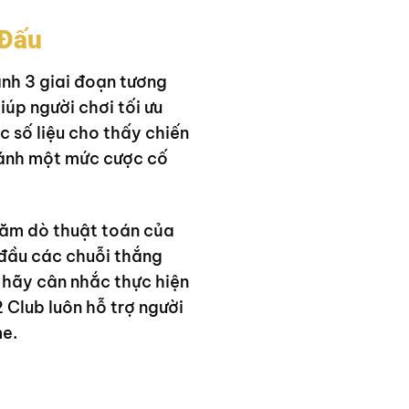
 Đấu
nh 3 giai đoạn tương
iúp người chơi tối ưu
c số liệu cho thấy chiến
 đánh một mức cược cố
hăm dò thuật toán của
 đầu các chuỗi thắng
, hãy cân nhắc thực hiện
Club luôn hỗ trợ người
me.