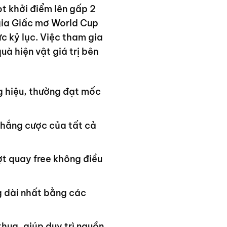
t khởi điểm lên gấp 2
 gia Giấc mơ World Cup
ức kỷ lục. Việc tham gia
à hiện vật giá trị bên
g hiệu, thường đạt mốc
 thắng cược của tất cả
t quay free không điều
g dài nhất bằng các
thua, giúp duy trì nguồn