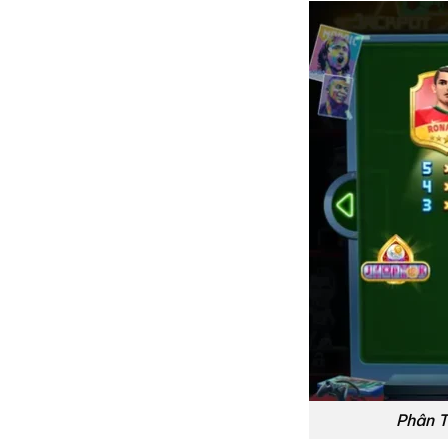
Phân T