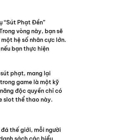
ụ “Sút Phạt Đền”
 Trong vòng này, bạn sẽ
i một hệ số nhân cực lớn.
 nếu bạn thực hiện
 sút phạt, mang lại
 trong game là một kỹ
h năng độc quyền chỉ có
 slot thể thao này.
đá thế giới, mỗi người
 danh sách các biểu