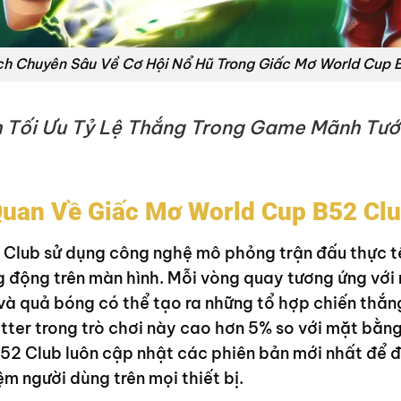
ch Chuyên Sâu Về Cơ Hội Nổ Hũ Trong Giấc Mơ World Cup 
 Tối Ưu Tỷ Lệ Thắng Trong Game Mãnh Tư
uan Về Giấc Mơ World Cup B52 Clu
Club sử dụng công nghệ mô phỏng trận đấu thực tế
 động trên màn hình. Mỗi vòng quay tương ứng với 
và quả bóng có thể tạo ra những tổ hợp chiến thắng
atter trong trò chơi này cao hơn 5% so với mặt bằ
B52 Club luôn cập nhật các phiên bản mới nhất để
m người dùng trên mọi thiết bị.