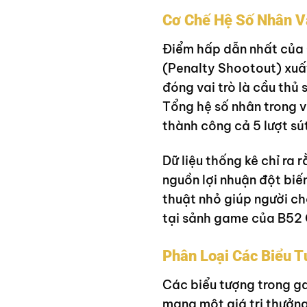
Cơ Chế Hệ Số Nhân V
Điểm hấp dẫn nhất của 
(Penalty Shootout) xuất
đóng vai trò là cầu thủ 
Tổng hệ số nhân trong v
thành công cả 5 lượt sú
Dữ liệu thống kê chỉ ra 
nguồn lợi nhuận đột biế
thuật nhỏ giúp người ch
tại sảnh game của B52 C
Phân Loại Các Biểu T
Các biểu tượng trong ga
mang một giá trị thưởn