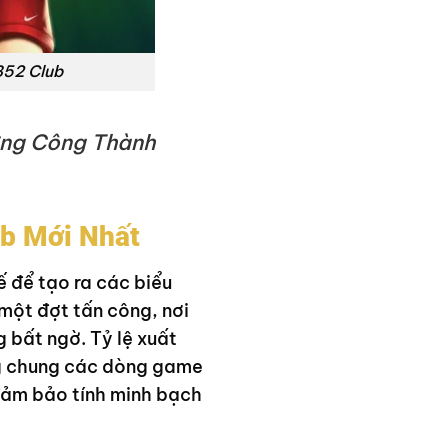
B52 Club
ớng Công Thành
b Mới Nhất
 để tạo ra các biểu
một đợt tấn công, nơi
 bất ngờ. Tỷ lệ xuất
ng chung các dòng game
 đảm bảo tính minh bạch